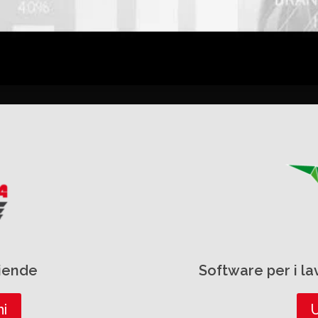
ziende
Software per i l
ni
U