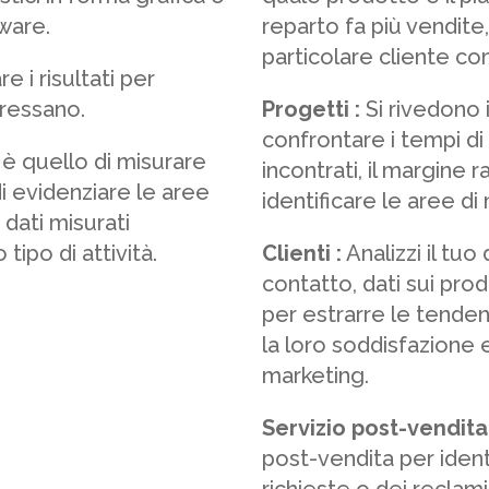
tware.
reparto fa più vendit
particolare cliente com
e i risultati per
eressano.
Progetti :
Si rivedono 
confrontare i tempi d
 è quello di misurare
incontrati, il margine r
 di evidenziare le aree
identificare le aree di
dati misurati
ipo di attività.
Clienti :
Analizzi il tuo 
contatto, dati sui prodo
per estrarre le tenden
la loro soddisfazione
marketing.
Servizio post-vendita 
post-vendita per ident