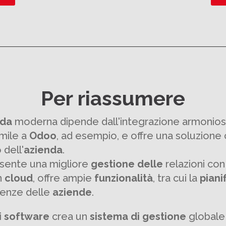
Per riassumere
nda
moderna dipende dall'integrazione armoniosa
mile a
Odoo
, ad esempio, e offre una soluzione
 dell'
azienda
.
nsente una migliore
gestione delle
relazioni co
n
cloud
, offre ampie
funzionalità
, tra cui la
piani
igenze delle
aziende
.
i software
crea un
sistema
di gestione
globale 