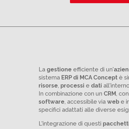
La
gestione
efficiente di un'
azie
sistema
ERP di MCA Concept
è si
risorse
,
processi
e
dati
all'interno
In combinazione con un
CRM
, co
software
, accessibile via
web
e i
specifici adattati alle diverse es
L'integrazione di questi
pacchett