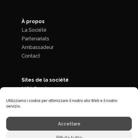
À propos
La Société
Partenariats
Ambassadeur
Contact
Sites de la société
MCA Seed
MCA Time
Utilizziamo i cookie per ottimizzare il nostro sito Web e il nostro
servizio.
Politique de confidentialité
|
Conditions
Accettare
générales de ventes
Rifiuta tutto