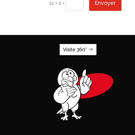
Envoyer
=
11 + 2
Visite 360°