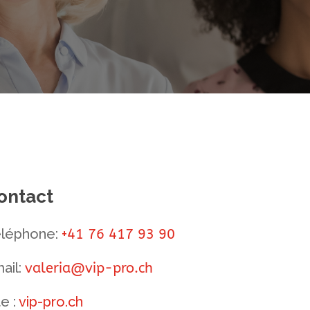
ontact
léphone:
+
41 76 417 93 90
ail:
valeria@vip-pro.ch
te :
vip-pro.ch