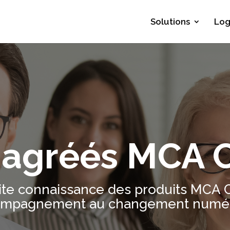
Solutions
Log
 agréés MCA 
ite connaissance des produits MCA C
mpagnement au changement numé