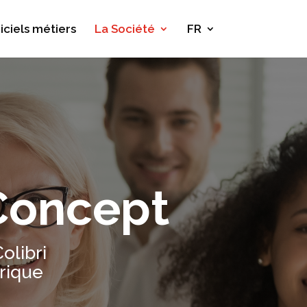
iciels métiers
La Société
FR
Concept
olibri
rique