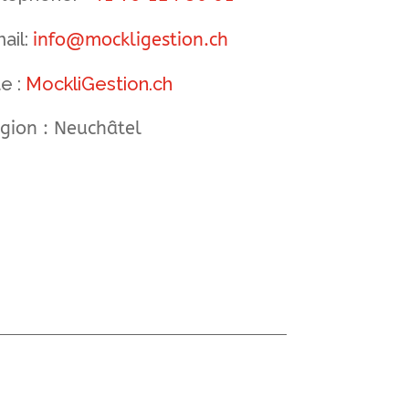
ail:
info@mockligestion.ch
te :
MockliGestion.ch
gion : Neuchâtel