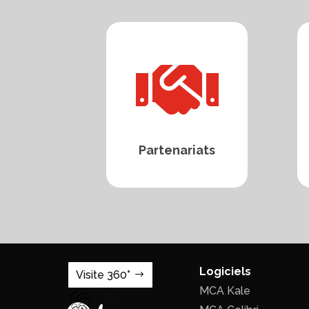

Partenariats
Logiciels
Visite 360°
MCA Kale