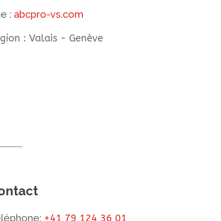
te :
abcpro-vs.com
gion : Valais - Genève
ontact
léphone:
+41 79 124 36 01