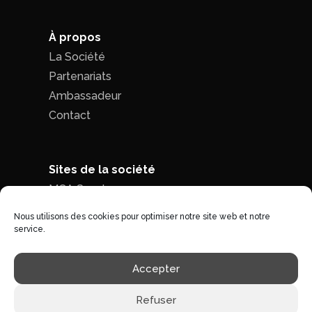
À propos
La Société
Partenariats
Ambassadeur
Contact
Sites de la société
MCA Seed
MCA Time
Nous utilisons des cookies pour optimiser notre site web et notre
service.
Politique de confidentialité
|
Conditions
Accepter
générales de ventes
Refuser