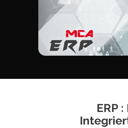
ERP :
Integri