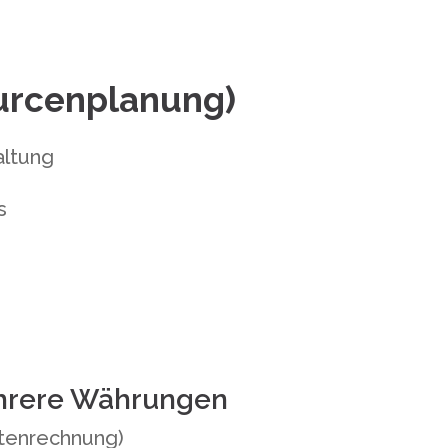
urcenplanung)
altung
s
hrere Währungen
stenrechnung)