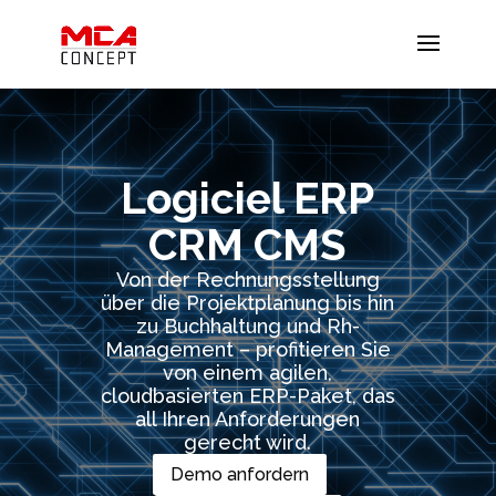
Video-
Player
Logiciel ERP
CRM CMS
Von der Rechnungsstellung
über die Projektplanung bis hin
zu Buchhaltung und Rh-
Management – profitieren Sie
von einem agilen,
cloudbasierten ERP-Paket, das
all Ihren Anforderungen
gerecht wird.
Demo anfordern