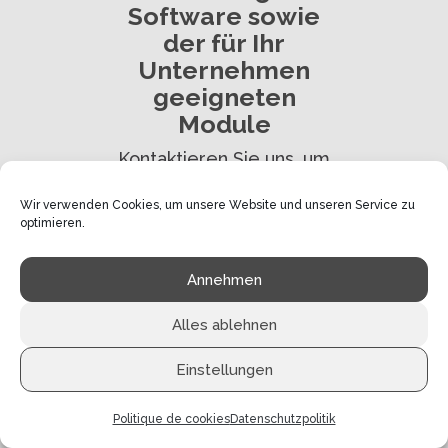
Software sowie
der für Ihr
Unternehmen
geeigneten
Module
Kontaktieren Sie uns, um
einen Termin mit einem
unserer Experten zu
Wir verwenden Cookies, um unsere Website und unseren Service zu
vereinbaren
optimieren.
Annehmen
Eine Demonstration
Alles ablehnen
anfordern
Einstellungen
Politique de cookies
Datenschutzpolitik