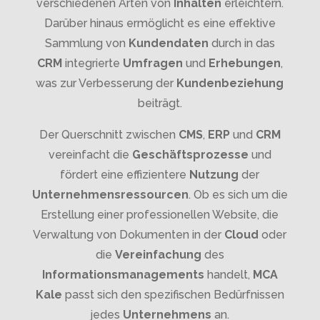
verschiedenen Arten von
Inhalten
erleichtern.
Darüber hinaus ermöglicht es eine effektive
Sammlung von
Kundendaten
durch in das
CRM
integrierte
Umfragen
und
Erhebungen
,
was zur Verbesserung der
Kundenbeziehung
beiträgt.
Der Querschnitt zwischen
CMS
,
ERP
und
CRM
vereinfacht die
Geschäftsprozesse
und
fördert eine effizientere
Nutzung
der
Unternehmensressourcen
. Ob es sich um die
Erstellung einer professionellen Website, die
Verwaltung von Dokumenten in der
Cloud
oder
die
Vereinfachung
des
Informationsmanagements
handelt,
MCA
Kale
passt sich den spezifischen Bedürfnissen
jedes
Unternehmens
an.