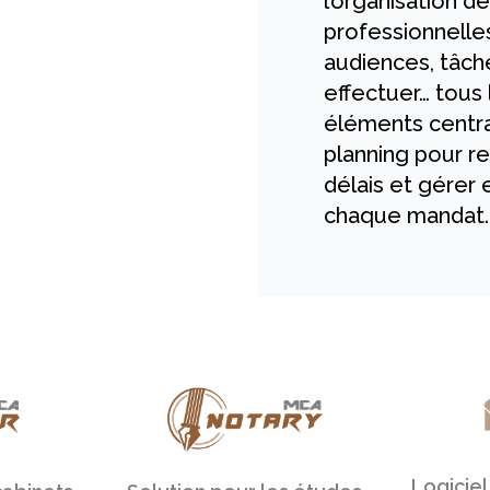
l’organisation d
professionnelles
audiences, tâch
effectuer… tous 
éléments centra
planning pour r
délais et gérer
chaque mandat.
Logiciel