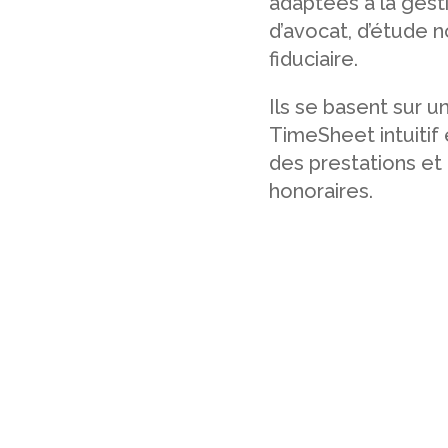
adaptées à la gest
d’avocat, d’étude n
fiduciaire.
Ils se basent sur 
TimeSheet intuitif e
des prestations et 
honoraires.