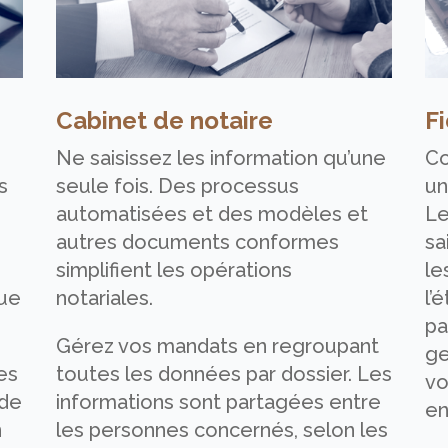
Cabinet de notaire
Fi
Ne saisissez les information qu’une
Co
s
seule fois. Des processus
un
automatisées et des modèles et
Le
autres documents conformes
sa
simplifient les opérations
le
que
notariales.
l’
pa
Gérez vos mandats en regroupant
ge
es
toutes les données par dossier. Les
vo
 de
informations sont partagées entre
en
n
les personnes concernés, selon les