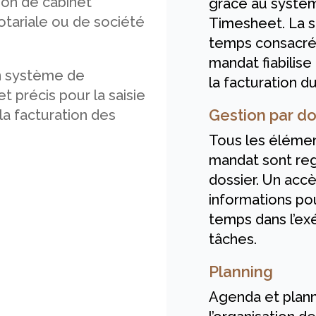
ion de cabinet
grâce au systè
otariale ou de société
Timesheet. La s
temps consacré
mandat fiabilise 
un système de
la facturation du
t précis pour la saisie
Gestion par do
la facturation des
Tous les élémen
mandat sont re
dossier. Un accè
informations po
temps dans l’ex
tâches.
Planning
Agenda et plann