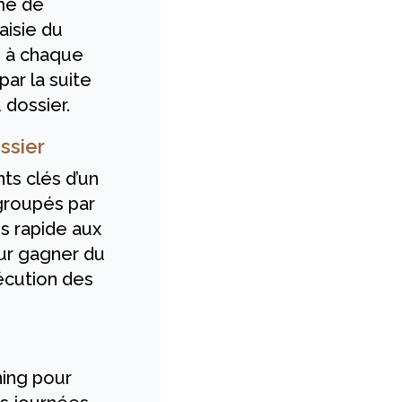
me de
aisie du
 à chaque
par la suite
 dossier.
ssier
ts clés d’un
groupés par
s rapide aux
ur gagner du
écution des
ing pour