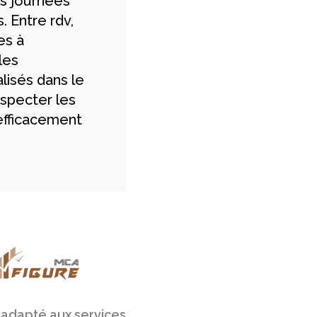
es journées
. Entre rdv,
es à
les
lisés dans le
especter les
 efficacement
 adapté aux services