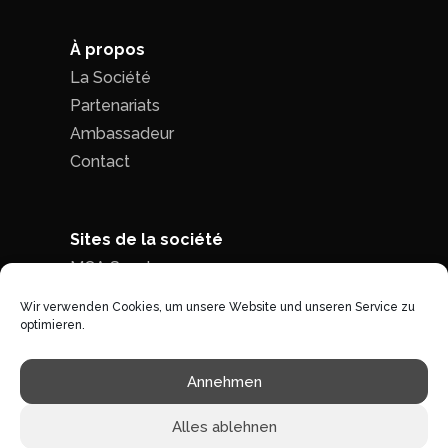
À propos
La Société
Partenariats
Ambassadeur
Contact
Sites de la société
MCA Seed
MCA Time
Wir verwenden Cookies, um unsere Website und unseren Service zu
optimieren.
Politique de confidentialité
|
Conditions
Annehmen
générales de ventes
Alles ablehnen