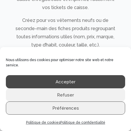
vos tickets de caisse.
Créez pour vos vêtements neufs ou de
seconde-main des fiches produits regroupant
toutes informations utiles (nom, prix, marque,
type d’habit, couleur, taille, etc.).
Bénéficiez d’une vue en temps réel sur votre
Nous utilisons des cookies pour optimiser notre site web et notre
service.
stock et de statistiques pour passer
commandes au bon moment auprès des
Accepter
fournisseurs selon les saisons et les ventes
réalisées.
Refuser
Préférences
Politique de cookies
Politique de confidentialité