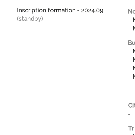
Inscription formation - 2024.09
No
(standby)
M
MC
Bu
M
M
M
M
Ci
-
Tr