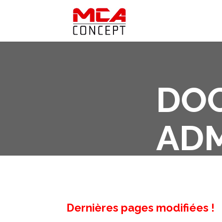
DO
AD
Dernières pages modifiées !