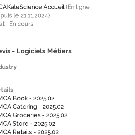
AKaleScience Accueil
(En ligne
puis le 21.11.2024)
at : En cours
vis - Logiciels Métiers
dustry
tails
A Book - 2025.02
CA Catering -
2025.02
CA Groceries -
2025.02
CA Store -
2025.02
A Retails -
2025.02