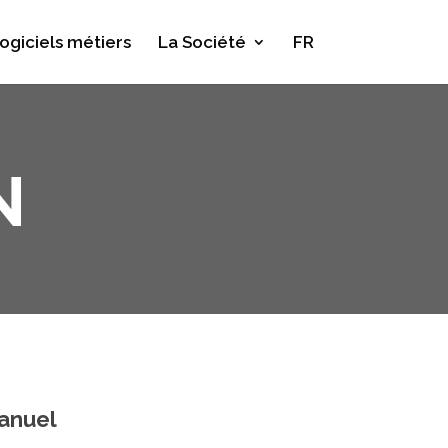
ogiciels métiers
La Société
FR
N
anuel