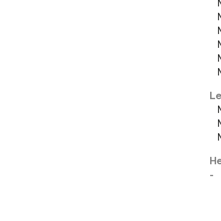
M
M
M
M
MC
M
Le
M
M
M
He
-