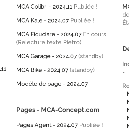
MCA Colibri - 2024.11
Publiée !
MC
de
MCA Kale - 2024.07
Publiée !
Ét
MCA Fiduciare - 2024.07
En cours
(Relecture texte Pietro)
De
MCA Garage - 2024.07
(standby)
In
.11
MCA Bike - 2024.07
(standby)
-
Modèle de page - 2024.07
Re
MC
M
Pages - MCA-Concept.com
M
M
Pages Agent - 2024.07
Publiée !
MC