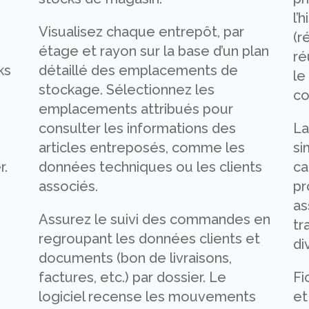
l’
Visualisez chaque entrepôt, par
(r
étage et rayon sur la base d’un plan
ré
ks
détaillé des emplacements de
le
s
stockage. Sélectionnez les
co
emplacements attribués pour
consulter les informations des
La
articles entreposés, comme les
si
r.
données techniques ou les clients
ca
associés.
pr
s
as
Assurez le suivi des commandes en
tr
regroupant les données clients et
di
documents (bon de livraisons,
factures, etc.) par dossier. Le
Fi
logiciel recense les mouvements
et