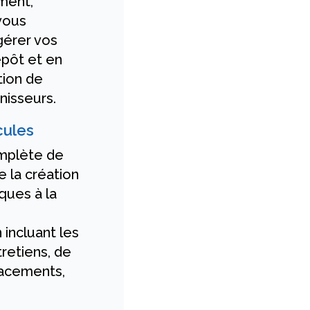
ment,
vous
gérer vos
epôt et en
tion de
nisseurs.
cules
mplète de
e la création
ques à la
 incluant les
tretiens, de
lacements,