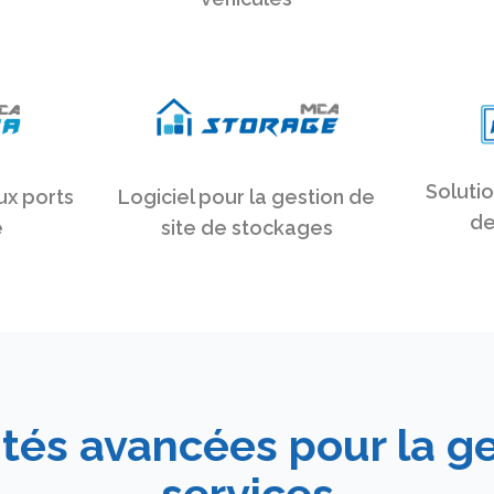
Solutio
ux ports
Logiciel pour la gestion de
de
e
site de stockages
ités avancées pour la ge
services