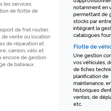
d’approvisionne
s les services
notamment en 
ion de flotte de
permettant de 
stocks par entr
intégrant la ges
ansport de fret routier,
catalogues four
, de vente ou location
es de réparation et
Flotte de véhi
ure, camion, vélo et
Une gestion co
u encore de gestion
vos véhicules, d
ge de bateaux.
de fiches techni
planification de
maintenance, en
historiques d’en
ventes, de dép
etc.