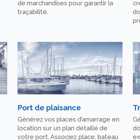
de marchandises pour garantir la
cr
traçabilité.
do
pr
Port de plaisance
T
Générez vos places d’amarrage en
Gé
location sur un plan détaillé de
do
votre port. Associez place, bateau
ex