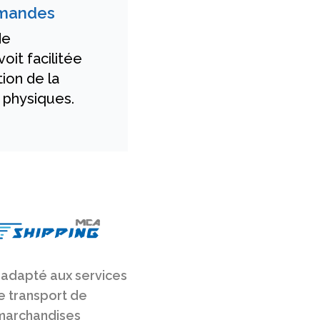
mmandes
de
it facilitée
tion de la
 physiques.
 adapté aux services
e transport de
marchandises