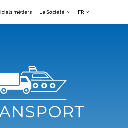
iciels métiers
La Société
FR