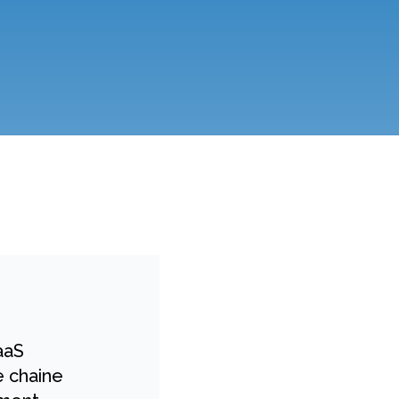
aaS
e chaine