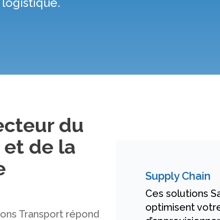
logistique.
ecteur du
 et de la
e
Supply Chain
Ces solutions S
optimisent votr
tions Transport répond