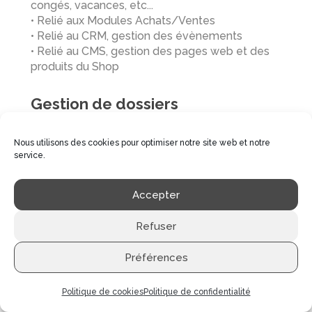
congés, vacances, etc...
• Relié aux Modules Achats/Ventes
• Relié au CRM, gestion des évènements
• Relié au CMS, gestion des pages web et des
produits du Shop
Gestion de dossiers
Dossiers clients
• Gestion centralisée des clients/fournisseurs
Nous utilisons des cookies pour optimiser notre site web et notre
service.
• Gestion centralisée des factures débiteurs
• Stockage des documents relatifs au dossier
• Gestion des dates attribuées aux plannings
Accepter
• Gestion centralisée des fiches CRM
• Gestion centralisée des contrats générés par
Refuser
CMS
Préférences
Finances
Politique de cookies
Politique de confidentialité
Comptabilité générale, multidevises
• Journal des écritures