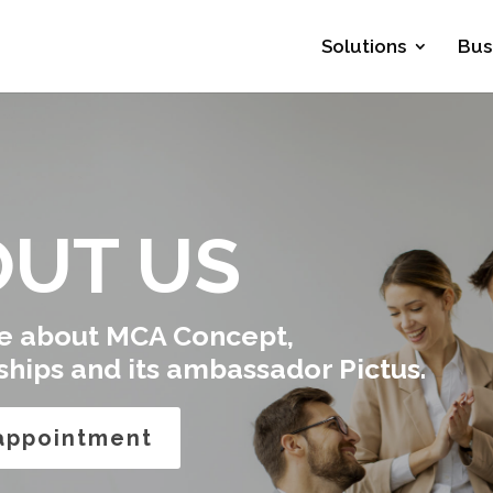
Solutions
Bus
UT US
e about MCA Concept,
rships and its ambassador Pictus.
appointment