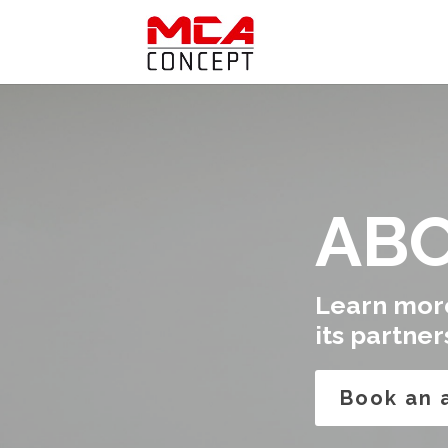
ABO
Learn mor
its partne
Book an 