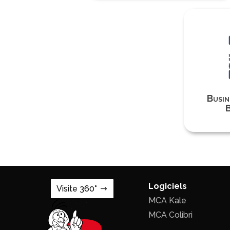
Busin
B
Logiciels
Visite 360°
MCA Kale
MCA Colibri