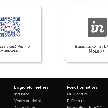

ess card: Pietro
Business card : L
ongiovanni
Molinari
Logiciels métiers
Fonctionnalités
Industrie
QR-Facture
Vente au détail
E-Facture
Association
Intégration de MCA