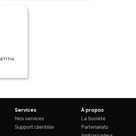
äetitia
Services
À propos
Nos services
La Société
Support clientèle
Partenariats
Ambassadeur