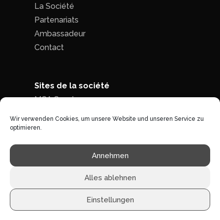
La Société
Partenariats
Ambassadeur
Contact
Sites de la société
MCA Seed
MCA Time
Wir verwenden Cookies, um unsere Website und unseren Service zu
optimieren.
Politique de confidentialité
|
Conditions
Annehmen
générales de ventes
Alles ablehnen
Einstellungen
©1996 - 2026 MCA-concept -
Tous droits réservés