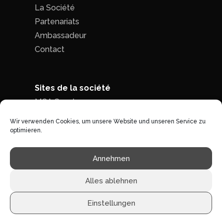
La Société
Partenariats
Ambassadeur
Contact
Sites de la société
MCA Seed
MCA Time
Wir verwenden Cookies, um unsere Website und unseren Service zu
optimieren.
Politique de confidentialité
|
Conditions
Annehmen
générales de ventes
Alles ablehnen
Einstellungen
©1996 - 2026 MCA-concept -
Tous droits réservés