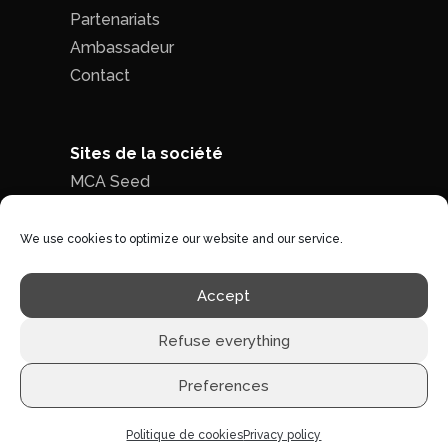
Partenariats
Ambassadeur
Contact
Sites de la société
MCA Seed
MCA Time
We use cookies to optimize our website and our service.
Politique de confidentialité
|
Conditions
Accept
générales de ventes
Refuse everything
Preferences
©1996 - 2026 MCA-concept -
Tous droits réservés
Politique de cookies
Privacy policy