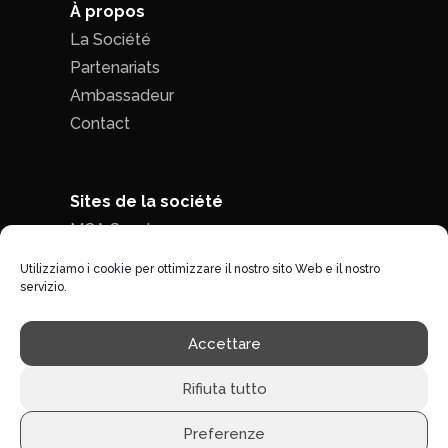
À propos
La Société
Partenariats
Ambassadeur
Contact
Sites de la société
MCA Seed
MCA Time
Utilizziamo i cookie per ottimizzare il nostro sito Web e il nostro
servizio.
Politique de confidentialité
|
Conditions
Accettare
générales de ventes
Rifiuta tutto
Preferenze
©1996 - 2026 MCA-concept -