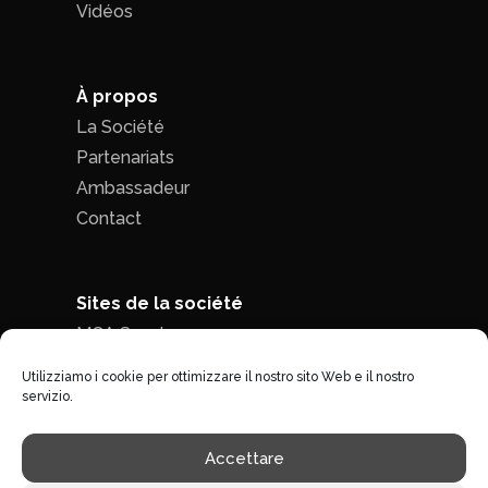
Vidéos
À propos
La Société
Partenariats
Ambassadeur
Contact
Sites de la société
MCA Seed
MCA Time
Utilizziamo i cookie per ottimizzare il nostro sito Web e il nostro
servizio.
Politique de confidentialité
|
Conditions
Accettare
générales de ventes