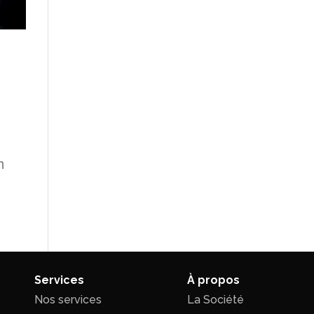
n
Services
À propos
Nos services
La Société