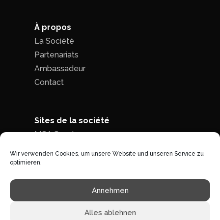
À propos
La Société
Partenariats
Ambassadeur
Contact
Sites de la société
MCA Seed
MCA Time
Wir verwenden Cookies, um unsere Website und unseren Service zu
optimieren.
Politique de confidentialité
|
Conditions
Annehmen
générales de ventes
Alles ablehnen