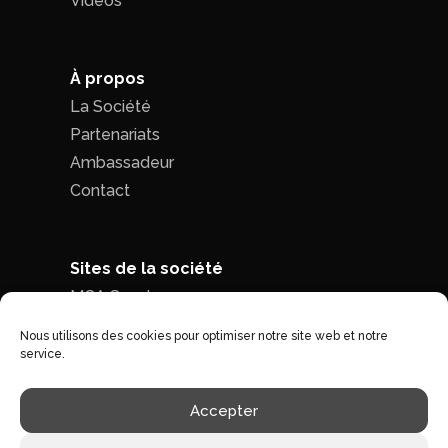
Vidéos
À propos
La Société
Partenariats
Ambassadeur
Contact
Sites de la société
MCA Seed
MCA Time
Nous utilisons des cookies pour optimiser notre site web et notre
service.
Politique de confidentialité
|
Conditions
Accepter
générales de ventes