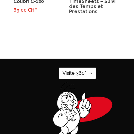
Colibri C-120
TimeSheets – Suivi
des Temps et
69.00
CHF
Prestations
Visite 360°