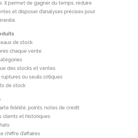
cace. Il permet de gagner du temps, réduire
entes et disposer d’analyses précises pour
érénité.
oduits
iveaux de stock
après chaque vente
catégories
que des stocks et ventes
ruptures ou seuils critiques
ts de stock
n
rte fidélité, points, notes de crédit
 clients et historiques
chats
e chiffre d’affaires