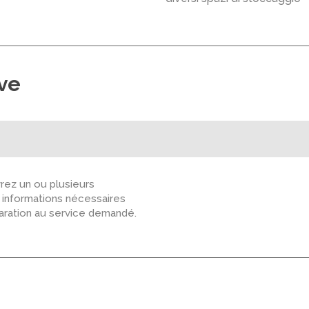
ive
ez un ou plusieurs
s informations nécessaires
paration au service demandé.