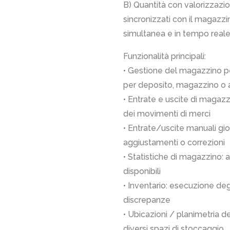
B) Quantità con valorizzazi
sincronizzati con il magazz
simultanea e in tempo reale
Funzionalità principali:
• Gestione del magazzino pe
per deposito, magazzino o 
• Entrate e uscite di magaz
dei movimenti di merci
• Entrate/uscite manuali gio
aggiustamenti o correzioni
• Statistiche di magazzino: an
disponibili
• Inventario: esecuzione degl
discrepanze
• Ubicazioni / planimetria d
diversi spazi di stoccaggio