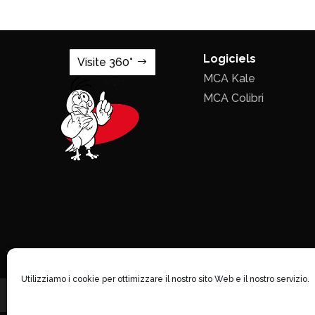
Logiciels
Visite 360°
MCA Kale
MCA Colibri
Utilizziamo i cookie per ottimizzare il nostro sito Web e il nostro servizio.