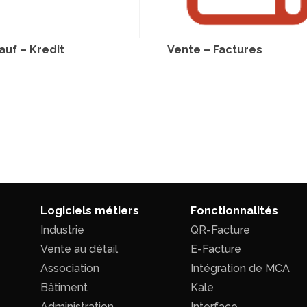
auf – Kredit
Vente – Factures
Logiciels métiers
Fonctionnalités
Industrie
QR-Facture
Vente au détail
E-Facture
Association
Intégration de MCA
Bâtiment
Kale
Administration
Interface