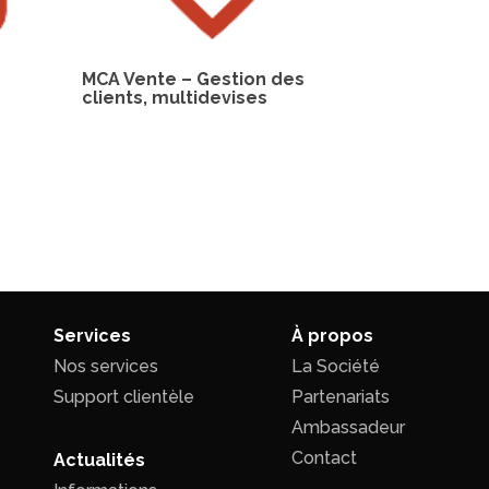
MCA Vente – Gestion des
clients, multidevises
Services
À propos
Nos services
La Société
Support clientèle
Partenariats
Ambassadeur
Contact
Actualités