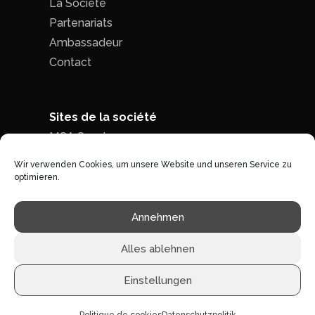
La Société
Partenariats
Ambassadeur
Contact
Sites de la société
MCA Seed
MCA Time
Wir verwenden Cookies, um unsere Website und unseren Service zu
optimieren.
Politique de confidentialité
|
Conditions
Annehmen
générales de ventes
Alles ablehnen
Einstellungen
©1996 - 2026 MCA-concept -
Tous droits réservés