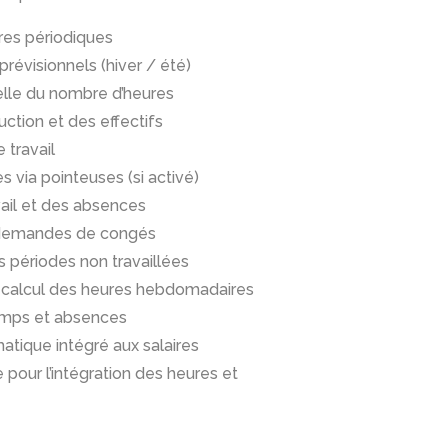
ires périodiques
révisionnels (hiver / été)
uelle du nombre d’heures
ction et des effectifs
 travail
s via pointeuses (si activé)
ail et des absences
s demandes de congés
es périodes non travaillées
de calcul des heures hebdomadaires
emps et absences
ique intégré aux salaires
e pour l’intégration des heures et