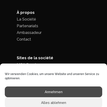
À propos
La Société
Partenariats
Ambassadeur
Contact
Sites de la société
MCA Seed
MCA Time
Wir verwenden Cookies, um unsere Website und unseren Service zu
optimieren.
Politique de confidentialité
|
Conditions
Annehmen
générales de ventes
Alles ablehnen