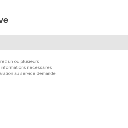
ive
ez un ou plusieurs
s informations nécessaires
paration au service demandé.