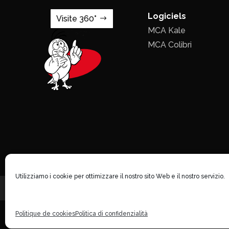
Logiciels
Visite 360°
MCA Kale
MCA Colibri
Utilizziamo i cookie per ottimizzare il nostro sito Web e il nostro servizio.
Politique de cookies
Politica di confidenzialità
©1996 - 2026 MCA-concept - Tous droi