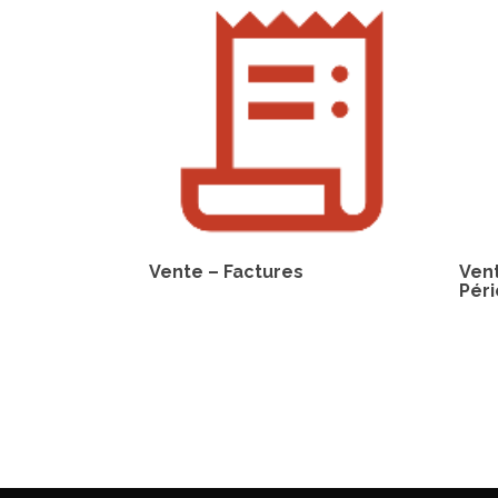
Vente – Factures
Ven
Pér