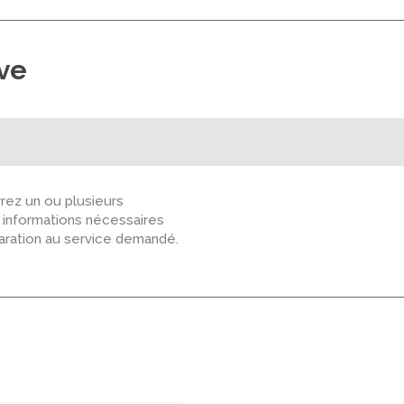
ive
ez un ou plusieurs
s informations nécessaires
paration au service demandé.