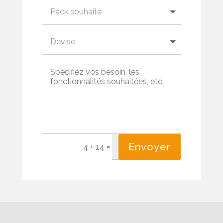
Envoyer
=
4 + 14