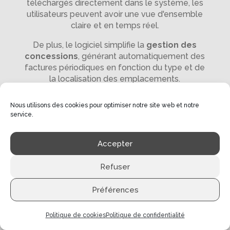
téléchargés directement dans le système, les
utilisateurs peuvent avoir une vue d'ensemble
claire et en temps réel.
De plus, le logiciel simplifie la
gestion des
concessions
, générant automatiquement des
factures périodiques en fonction du type et de
la localisation des emplacements.
Les fonctionnalités de
comptabilité
, de
Nous utilisons des cookies pour optimiser notre site web et notre
facturation
, de
gestion des stocks
, et de
service.
communication automatisée
sont intégrées
pour faciliter la gestion administrative.
Accepter
MCA Cemetery offre également une
solution
modulable
, une interopérabilité étendue avec
Refuser
d'autres applications, une sécurité des données
accrue, et une conformité aux normes légales
Préférences
les plus récentes.
Pour simplifier la gestion de votre cimetière,
Politique de cookies
Politique de confidentialité
n'hésitez pas à demander une offre