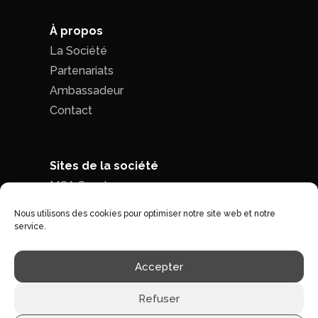
À propos
La Société
Partenariats
Ambassadeur
Contact
Sites de la société
MCA Seed
MCA Time
Nous utilisons des cookies pour optimiser notre site web et notre
service.
Politique de confidentialité
|
Conditions
Accepter
générales de ventes
Refuser