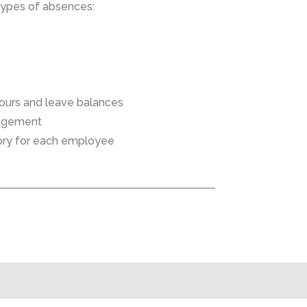
types of absences:
hours and leave balances
nagement
ory for each employee