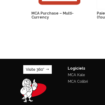
MCA Purchase – Multi-
Pai
Currency
(fou
Logiciels
Visite 360°
MCA Kale
MCA Colibri