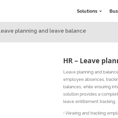
Solutions
Bus
Leave planning and leave balance
HR – Leave plan
Leave planning and balanc
employee absences, trackin
balances, while ensuring in
solution provides a comple
leave entitlement tracking.
• Viewing and tracking emp