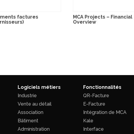
ements factures
MCA Projects – Financial
rnisseurs)
Overview
Logiciels métiers
Fonctionnalités
Industrie
QR-Facture
Vente au détail
E-Facture
Association
Intégration de MCA
Bâtiment
Kale
Administration
Interface