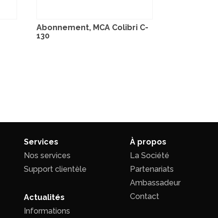
Abonnement, MCA Colibri C-
130
Services
À propos
Nos services
La Société
Support clientèle
Partenariats
Ambassadeur
Contact
Actualités
Informations