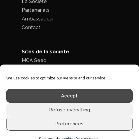
La Société
Partenariats
Ambassadeur
Contact
Sites de la société
MCA Seed
MCA Time
We use cookies to optimize our website and our service.
Politique de confidentialité
|
Conditions
Accept
générales de ventes
Refuse everything
Preferences
©1996 - 2026 MCA-concept -
Tous droits réservés