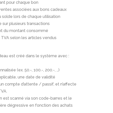
tant pour chaque bon
s ventes associées aux bons cadeaux
 solde lors de chaque utilisation
le sur plusieurs transactions
ent du montant consommé
 TVA selon les articles vendus
deau est créé dans le système avec :
lisée (ex. 50.-, 100.-, 200.-, …)
pplicable, une date de validité
n compte d’attente / passif, et n’affecte
 TVA.
bon est scanné via son code-barres et le
ère dégressive en fonction des achats