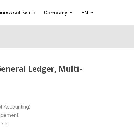
iness software
Company
EN
eneral Ledger, Multi-
l Accounting)
nagement
ents