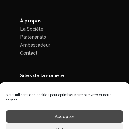
À propos
La Société
Partenariats
Ambassadeur
Contact
Sites de la société
MCA Seed
MCA Time
Nous utilisons des cookies pour optimiser notre site web et notre
service.
Politique de confidentialité
|
Conditions
Accepter
générales de ventes