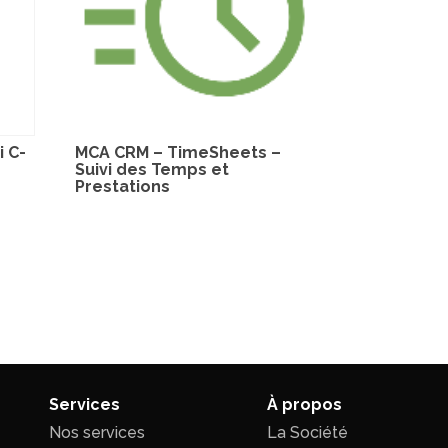
 C-
MCA CRM – TimeSheets –
Suivi des Temps et
Prestations
Services
À propos
Nos services
La Société