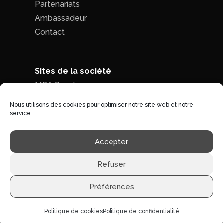
Partenariats
Ambassadeur
Contact
Sites de la société
MCA Seed
MCA Time
Nous utilisons des cookies pour optimiser notre site web et notre
service.
Politique de confidentialité
|
Conditions
Accepter
générales de ventes
Refuser
Préférences
©1996 - 2026 MCA-concept -
Tous droits réservés
Politique de cookies
Politique de confidentialité