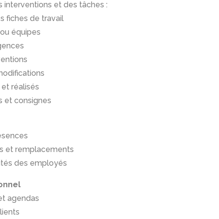
s interventions et des tâches :
s fiches de travail
 ou équipes
rgences
ventions
modifications
et réalisés
s et consignes
résences
es et remplacements
ilités des employés
onnel
 et agendas
lients