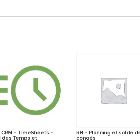
 CRM – TimeSheets –
RH – Planning et solde d
i des Temps et
congés