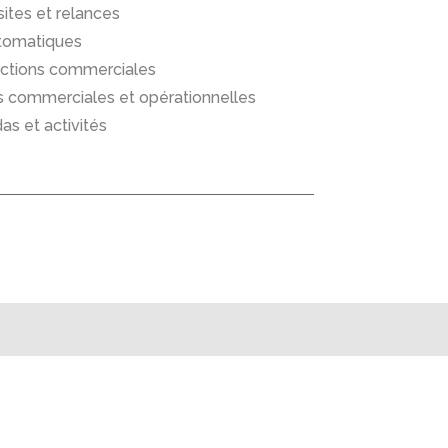
isites et relances
automatiques
 actions commerciales
es commerciales et opérationnelles
as et activités