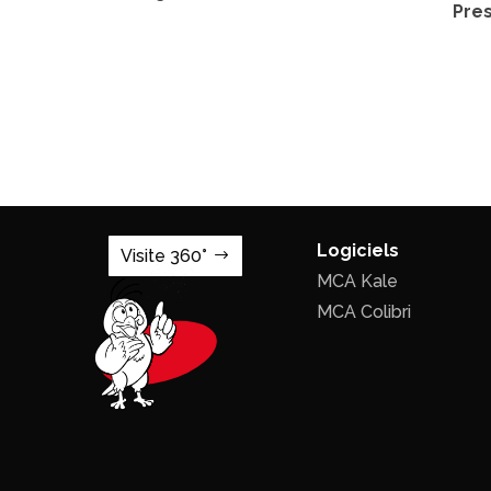
Pres
Logiciels
Visite 360°
MCA Kale
MCA Colibri