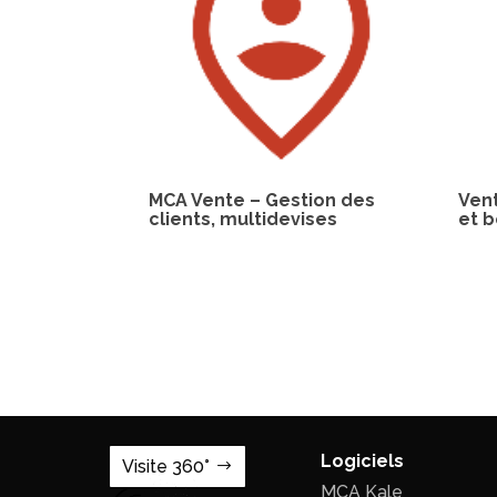
MCA Vente – Gestion des
Ven
clients, multidevises
et b
Logiciels
Visite 360°
MCA Kale